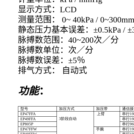
显示方式：
LCD
测量范围： 0~ 40kPa / 0~300m
静态压力基本误差：±0.5kPa / ±3
脉搏数范围：40~200次／分
脉搏数单位：次／分
脉搏数误差：±5％
排气方式： 自动式
功能
：
型号
加压方式
加压带
通信接
EP47FFA
上臂
串行192
3
阶段自动
EP49FFA
串行192
EP805P
串行
9
EP47FFW
手腕
串行192